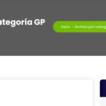
ategoría GP
Inicio
-
Archivo por categ