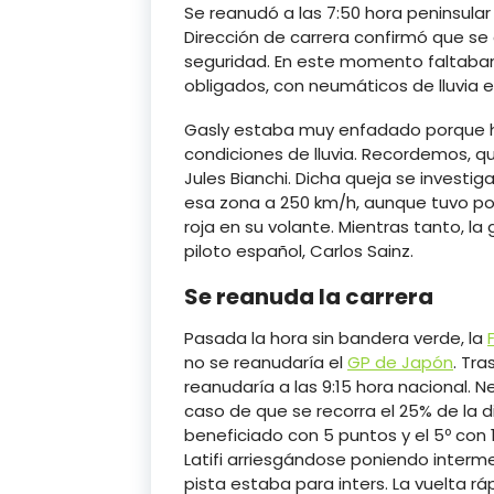
Se reanudó a las 7:50 hora peninsular
Dirección de carrera confirmó que se 
seguridad. En este momento faltaban 5
obligados, con neumáticos de lluvia ext
Gasly estaba muy enfadado porque h
condiciones de lluvia. Recordemos, qu
Jules Bianchi. Dicha queja se investig
esa zona a 250 km/h, aunque tuvo po
roja en su volante. Mientras tanto, la 
piloto español, Carlos Sainz.
Se reanuda la carrera
Pasada la hora sin bandera verde, la
no se reanudaría el
GP de Japón
. Tra
reanudaría a las 9:15 hora nacional. N
caso de que se recorra el 25% de la d
beneficiado con 5 puntos y el 5º con 
Latifi arriesgándose poniendo interme
pista estaba para inters. La vuelta ráp