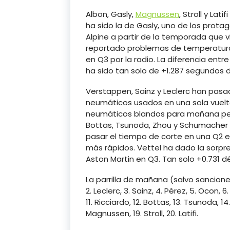
Albon, Gasly,
Magnussen
, Stroll y Lat
ha sido la de Gasly, uno de los prota
Alpine a partir de la temporada que v
reportado problemas de temperatura 
en Q3 por la radio. La diferencia entre
ha sido tan solo de +1.287 segundos
Verstappen, Sainz y Leclerc han pas
neumáticos usados en una sola vuel
neumáticos blandos para mañana pese a
Bottas, Tsunoda, Zhou y Schumacher 
pasar el tiempo de corte en una Q2 e
más rápidos. Vettel ha dado la sorpr
Aston Martin en Q3. Tan solo +0.731 d
La parrilla de mañana (salvo sanciones
2. Leclerc, 3. Sainz, 4. Pérez, 5. Ocon, 6.
11. Ricciardo, 12. Bottas, 13. Tsunoda, 14
Magnussen, 19. Stroll, 20. Latifi.