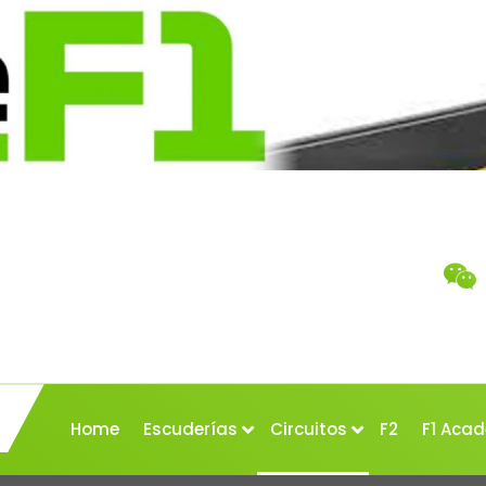
Home
Escuderías
Circuitos
F2
F1 Aca