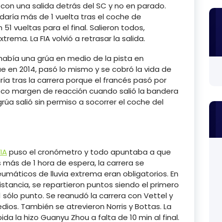
 con una salida detrás del SC y no en parado.
daría más de 1 vuelta tras el coche de
1 vueltas para el final. Salieron todos,
rema. La FIA volvió a retrasar la salida.
abía una grúa en medio de la pista en
e en 2014, pasó lo mismo y se cobró la vida de
aría tras la carrera porque el francés pasó por
co margen de reacción cuando salió la bandera
grúa salió sin permiso a socorrer el coche del
FIA
puso el cronómetro y todo apuntaba a que
s más de 1 hora de espera, la carrera se
eumáticos de lluvia extrema eran obligatorios. En
istancia, se repartieron puntos siendo el primero
1 sólo punto. Se reanudó la carrera con Vettel y
dios. También se atrevieron Norris y Bottas. La
ida la hizo Guanyu Zhou a falta de 10 min al final.