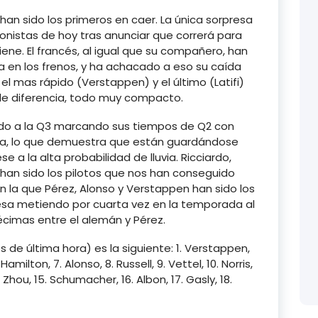
ifi han sido los primeros en caer. La única sorpresa
gonistas de hoy tras anunciar que correrá para
iene. El francés, al igual que su compañero, han
en los frenos, y ha achacado a eso su caída
 el mas rápido (Verstappen) y el último (Latifi)
 de diferencia, todo muy compacto.
ado a la Q3 marcando sus tiempos de Q2 con
ta, lo que demuestra que están guardándose
 la alta probabilidad de lluvia. Ricciardo,
han sido los pilotos que nos han conseguido
n la que Pérez, Alonso y Verstappen han sido los
esa metiendo por cuarta vez en la temporada al
écimas entre el alemán y Pérez.
 de última hora) es la siguiente: 1. Verstappen,
 Hamilton, 7. Alonso, 8. Russell, 9. Vettel, 10. Norris,
. Zhou, 15. Schumacher, 16. Albon, 17. Gasly, 18.