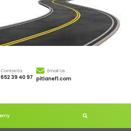
Contacta
Email Us
652 39 40 97
pitlanef1.com
demy