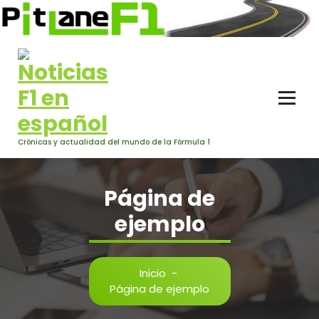
Saltar
al
contenido
Crónicas y actualidad del mundo de la Fórmula 1
Página de
ejemplo
Inicio
-
Página de ejemplo