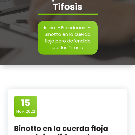
Tifosis
Inicio
-
Escuderías
-
Binotto en la cuerda
floja pero defendido
por los Tifosis
15
Nov, 2022
Binotto en la cuerda floja