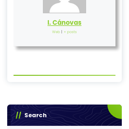
I. Cánovas
Web
|
+ posts
Search