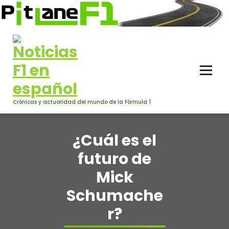
Saltar
al
contenido
Crónicas y actualidad del mundo de la Fórmula 1
¿Cuál es el
futuro de
Mick
Schumache
r?