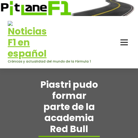
Saltar
al
contenido
Crónicas y actualidad del mundo de la Fórmula 1
Piastri pudo
formar
parte de la
academia
Red Bull