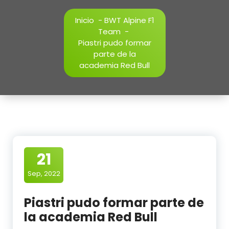
Inicio
-
BWT Alpine F1
Team
-
Piastri pudo formar
parte de la
academia Red Bull
21
Sep, 2022
Piastri pudo formar parte de
la academia Red Bull