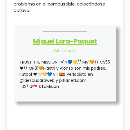
problema en el combustible, colocándose
octavo.
Miguel Lora-Paquet
Web
|
+ posts
TRUST THE MISSION FA14💙💛// MV1🧡// CS55
❤️// OP81🧡Piastri y Alonso son mis padres.
Fútbol ❤️🤍💛💙 y F1🇪🇦. Periodista en
@laescuadraweb y pitlanef1.com
. 02/10🇸🇬 #LaMision