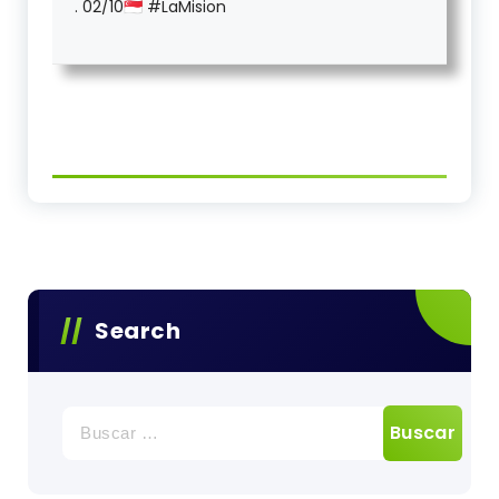
. 02/10🇸🇬 #LaMision
Search
Buscar: