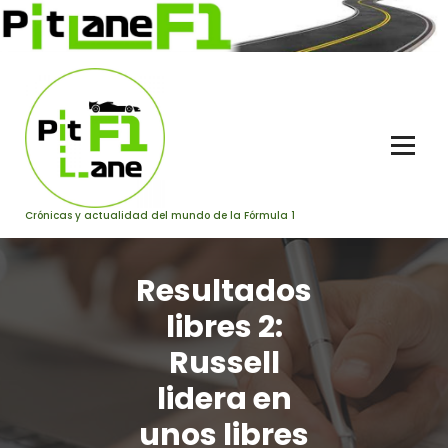
Saltar
al
contenido
Crónicas y actualidad del mundo de la Fórmula 1
Resultados
libres 2:
Russell
lidera en
unos libres