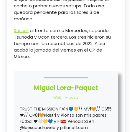
coche o probar nuevos setups. Todo eso
quedará pendiente para los libres 3 de
mañana.
Russell
al frente con su Mercedes, segundo
Tsunoda y Ocon tercero. Los tres hicieron su
tiempo con los neumáticos de 2022. Y así
acabó la jornada del viernes en el GP de
México.
Miguel Lora-Paquet
Web
|
+ posts
TRUST THE MISSION FA14💙💛// MV1🧡// CS55
❤️// OP81🧡Piastri y Alonso son mis padres.
Fútbol ❤️🤍💛💙 y F1🇪🇦. Periodista en
@laescuadraweb y pitlanef1.com