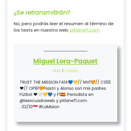
¿Se retransmitirán?
No, pero podrás leer el resumen al término de
los tests en nuestra web:
pitlanef1.com
Miguel Lora-Paquet
Web
|
+ posts
TRUST THE MISSION FA14💙💛// MV1🧡// CS55
❤️// OP81🧡Piastri y Alonso son mis padres.
Fútbol ❤️🤍💛💙 y F1🇪🇦. Periodista en
@laescuadraweb y pitlanef1.com
. 02/10🇸🇬 #LaMision