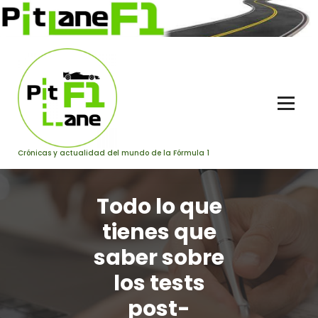
Saltar
al
contenido
Crónicas y actualidad del mundo de la Fórmula 1
Todo lo que
tienes que
saber sobre
los tests
post-