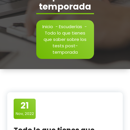
temporada
Inicio
-
Escuderías
-
Todo lo que tienes
que saber sobre los
tests post-
temporada
21
Nov, 2022