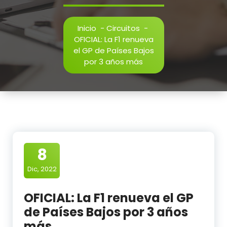
Inicio
-
Circuitos
-
OFICIAL: La F1 renueva
el GP de Países Bajos
por 3 años más
8
Dic, 2022
OFICIAL: La F1 renueva el GP
de Países Bajos por 3 años
más